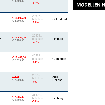
€ 8.750,00
-63%
28695x
€ 11.600,00
bekeken
Gelderland
€ 4.900,00
-58%
26878x
€ 12.895,00
6]
bekeken
Limburg
€ 7.750,00
-40%
46438x
€ 15.485,00
bekeken
Groningen
€ 2.999,00
-81%
26562x
Zuid-
€ 0,00
bekeken
€ 7.500,00
Holland
-0%
31403x
€ 7.295,00
bekeken
Limburg
€ 3.495,00
-52%