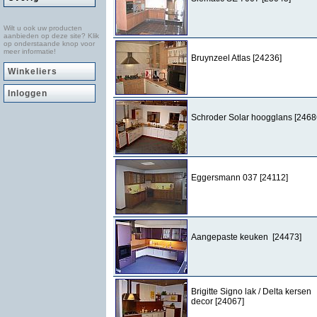
Wilt u ook uw producten
aanbieden op deze site? Klik
op onderstaande knop voor
meer informatie!
Bruynzeel Atlas [24236]
Winkeliers
Inloggen
Schroder Solar hoogglans [2468
Eggersmann 037 [24112]
Aangepaste keuken [24473]
Brigitte Signo lak / Delta kersen
decor [24067]