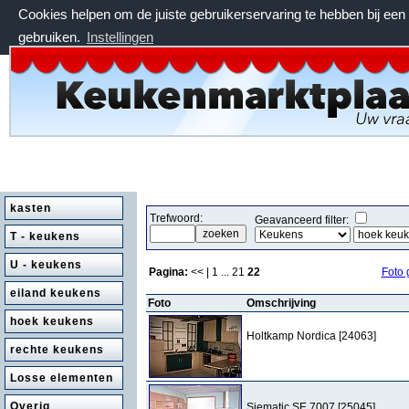
Cookies helpen om de juiste gebruikerservaring te hebben bij ee
gebruiken.
Instellingen
vrijdag 7 augustus 2026, 16:57 uur
kasten
Trefwoord:
Geavanceerd filter:
T - keukens
U - keukens
Pagina:
<< |
1
...
21
22
Foto 
eiland keukens
Foto
Omschrijving
hoek keukens
Holtkamp Nordica [24063]
rechte keukens
Losse elementen
Overig
Siematic SE 7007 [25045]