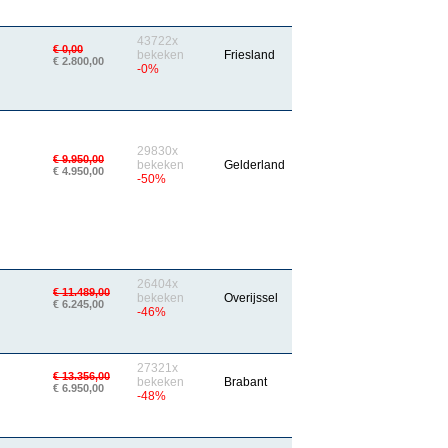
43722x
€ 0,00
bekeken
Friesland
€ 2.800,00
-0%
29830x
€ 9.950,00
bekeken
Gelderland
€ 4.950,00
-50%
26404x
€ 11.489,00
bekeken
Overijssel
€ 6.245,00
-46%
27321x
€ 13.356,00
bekeken
Brabant
€ 6.950,00
-48%