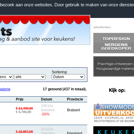
n bezoek aan onze websites. Door gebruik te maken van onze dienste
Home
|
Voorwaarden
|
Contact
|
Favorieten
advertenties:
Sortering:
galerie
17 getoond (437 in totaal).
Prijs
Datum
Provincie
28816x
€ 11.400,00
bekeken
Brabant
€ 5.700,00
-50%
31322x
€ 23.867,00
bekeken
Friesland