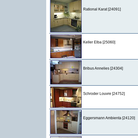
Rational Karat [24091]
Keller Elba [25060]
Bribus Annelies [24304]
Schroder Louvre [24752]
Eggersmann Ambienta [24120]