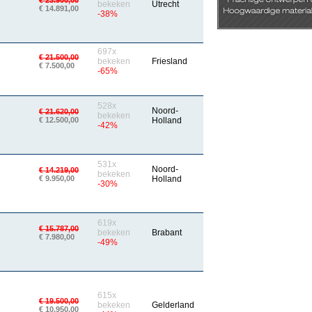
€ 23.900,00
bekeken
Utrecht
€ 14.891,00
-38%
697x
€ 21.500,00
bekeken
Friesland
€ 7.500,00
-65%
528x
Noord-
€ 21.620,00
bekeken
€ 12.500,00
Holland
-42%
531x
Noord-
€ 14.219,00
bekeken
€ 9.950,00
Holland
-30%
619x
€ 15.787,00
bekeken
Brabant
€ 7.980,00
-49%
615x
€ 19.500,00
bekeken
Gelderland
€ 10.950,00