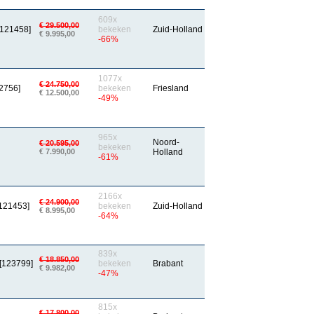
609x
€ 29.500,00
[121458]
bekeken
Zuid-Holland
€ 9.995,00
-66%
1077x
€ 24.750,00
2756]
bekeken
Friesland
€ 12.500,00
-49%
965x
Noord-
€ 20.595,00
bekeken
€ 7.990,00
Holland
-61%
2166x
€ 24.900,00
[121453]
bekeken
Zuid-Holland
€ 8.995,00
-64%
839x
€ 18.850,00
[123799]
bekeken
Brabant
€ 9.982,00
-47%
815x
€ 17.800,00