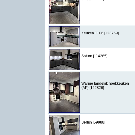
Keuken T106 [123759]
Saturn [114285]
Warme landelijk hoekkeuken
(AP) [122826]
Berlijn [59988]