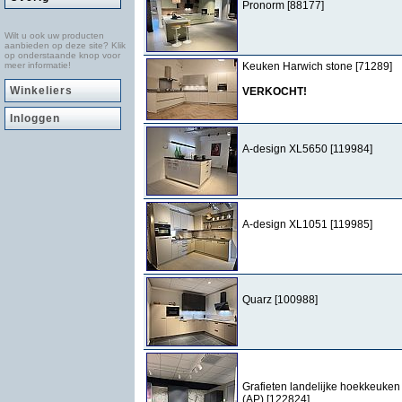
Pronorm [88177]
Wilt u ook uw producten
aanbieden op deze site? Klik
op onderstaande knop voor
meer informatie!
Keuken Harwich stone [71289]
Winkeliers
VERKOCHT!
Inloggen
A-design XL5650 [119984]
A-design XL1051 [119985]
Quarz [100988]
Grafieten landelijke hoekkeuken
(AP) [122824]