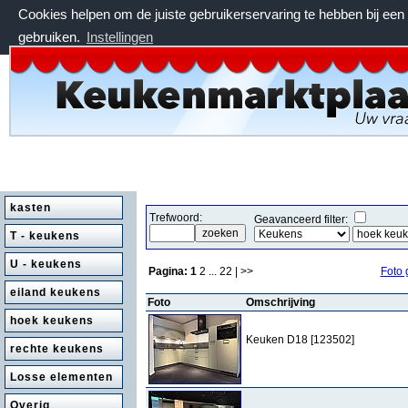
Cookies helpen om de juiste gebruikerservaring te hebben bij ee
gebruiken.
Instellingen
vrijdag 7 augustus 2026, 01:03 uur
kasten
Trefwoord:
Geavanceerd filter:
T - keukens
U - keukens
Pagina:
1
2
...
22
| >>
Foto 
eiland keukens
Foto
Omschrijving
hoek keukens
Keuken D18 [123502]
rechte keukens
Losse elementen
Overig