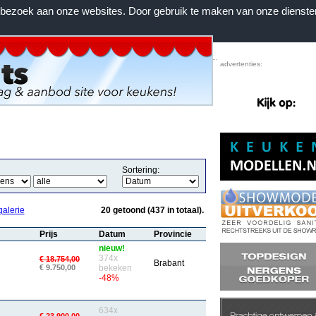
n bezoek aan onze websites. Door gebruik te maken van onze dienste
Home
|
Voorwaarden
|
Contact
|
Favorieten
advertenties:
Sortering:
galerie
20 getoond (437 in totaal).
Prijs
Datum
Provincie
nieuw!
374x
€ 18.754,00
Brabant
€ 9.750,00
bekeken
-48%
634x