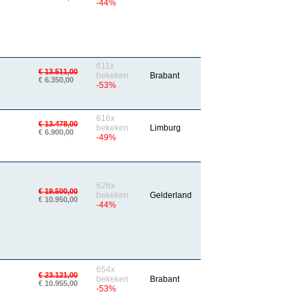
-44%
611x
€ 13.511,00
bekeken
Brabant
€ 6.350,00
-53%
616x
€ 13.478,00
bekeken
Limburg
€ 6.900,00
-49%
626x
€ 19.500,00
bekeken
Gelderland
€ 10.950,00
-44%
654x
€ 23.121,00
bekeken
Brabant
€ 10.955,00
-53%