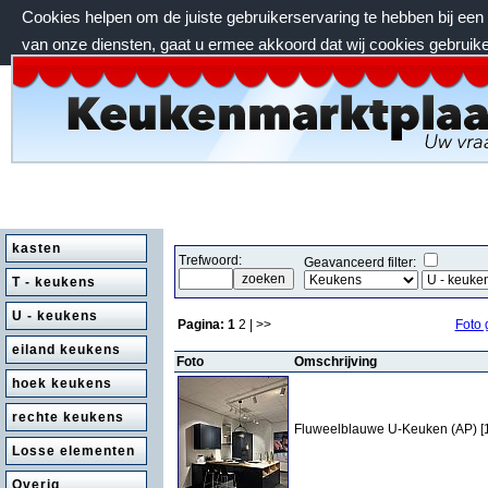
Cookies helpen om de juiste gebruikerservaring te hebben bij ee
van onze diensten, gaat u ermee akkoord dat wij cookies gebruik
zondag 9 augustus 2026, 18:49 uur
kasten
Trefwoord:
Geavanceerd filter:
T - keukens
U - keukens
Pagina:
1
2
| >>
Foto 
eiland keukens
Foto
Omschrijving
hoek keukens
rechte keukens
Fluweelblauwe U-Keuken (AP) [
Losse elementen
Overig