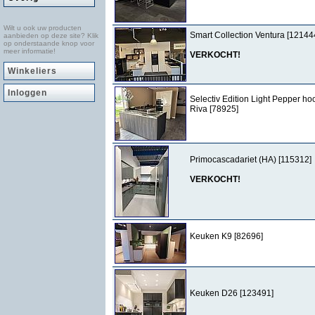
Wilt u ook uw producten
Smart Collection Ventura [12144
aanbieden op deze site? Klik
op onderstaande knop voor
meer informatie!
VERKOCHT!
Winkeliers
Inloggen
Selectiv Edition Light Pepper ho
Riva [78925]
Primocascadariet (HA) [115312]
VERKOCHT!
Keuken K9 [82696]
Keuken D26 [123491]