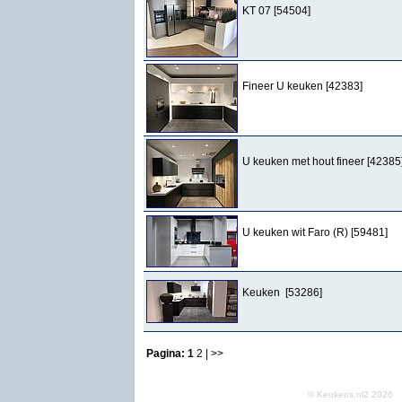
KT 07 [54504]
Fineer U keuken [42383]
U keuken met hout fineer [42385
U keuken wit Faro (R) [59481]
Keuken [53286]
Pagina:
1
2
| >>
© Keukens.nl2 2026