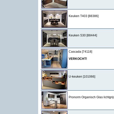
Keuken T403 [88386]
Keuken S30 [88444]
Cascada [74118]
VERKOCHT!
U-keuken [101066]
Pronorm Organisch Glas lichtgrij