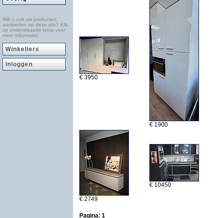
Wilt u ook uw producten
aanbieden op deze site? Klik
op onderstaande knop voor
meer informatie!
Winkeliers
Inloggen
€ 3950
€ 1900
€ 10450
€ 2749
Pagina:
1