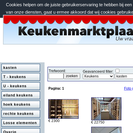
Cookies helpen om de juiste gebruikerservaring te hebben bij ee
van onze diensten, gaat u ermee akkoord dat wij cookies gebruik
zaterdag 8 augustus 2026, 01:02 uur
kasten
Trefwoord:
Geavanceerd filter:
T - keukens
U - keukens
Pagina:
1
Foto 
eiland keukens
hoek keukens
rechte keukens
€ 2300
€ 22750
Losse elementen
Overig