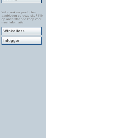
Wilt u ook uw producten
aanbieden op deze site? Klik
op onderstaande knop voor
meer informatie!
Winkeliers
Inloggen