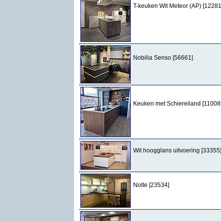
T-keuken Wit Meteor (AP) [12281
Nobilia Senso [56661]
Keuken met Schiereiland [11008
Wit hoogglans uitvoering [33355
Nolte [23534]