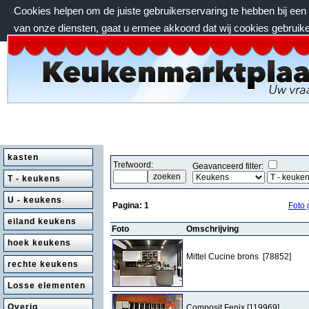
Cookies helpen om de juiste gebruikerservaring te hebben bij ee
van onze diensten, gaat u ermee akkoord dat wij cookies gebruik
maandag 10 augustus 2026, 16:48 uur
kasten
Trefwoord:
Geavanceerd filter:
T - keukens
U - keukens
Pagina:
1
Foto 
eiland keukens
Foto
Omschrijving
hoek keukens
Mittel Cucine brons [78852]
rechte keukens
Losse elementen
Overig
Composit Fenix [119969]