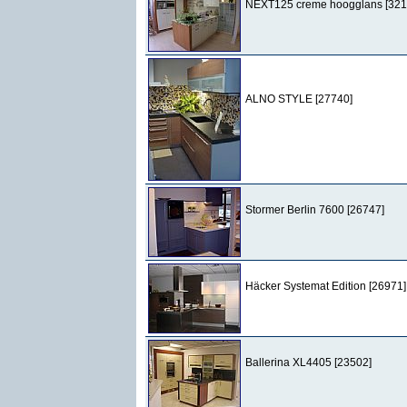
NEXT125 creme hoogglans [321
ALNO STYLE [27740]
Stormer Berlin 7600 [26747]
Häcker Systemat Edition [26971]
Ballerina XL4405 [23502]