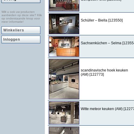
Wilt u ook uw producten
aanbieden op deze site? Klik
op onderstaande knop voor
Schüller – Biella [123550]
meer informatie!
Winkeliers
Inloggen
Sachsenküchen – Selma [12355
scandinavische hoek keuken
(AM) [122773]
Witte meteor keuken (AM) [1227