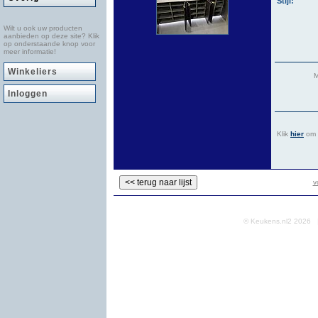
Stijl:
Wilt u ook uw producten
aanbieden op deze site? Klik
op onderstaande knop voor
meer informatie!
Winkeliers
M
Inloggen
Klik
hier
om a
v
© Keukens.nl2 2026