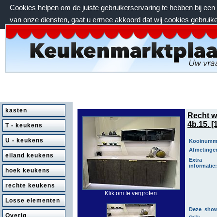
Cookies helpen om de juiste gebruikerservaring te hebben bij ee
van onze diensten, gaat u ermee akkoord dat wij cookies gebruik
zaterdag 8 augustus 2026, 00:46 uur
kasten
Recht w
4b.15. [
T - keukens
U - keukens
Kooinumm
Afmetinge
eiland keukens
Extra
informatie:
hoek keukens
rechte keukens
Klik om te vergroten.
Losse elementen
Deze show
Overig