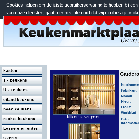
Cookies helpen om de juiste gebruikerservaring te hebben bij ee
van onze diensten, gaat u ermee akkoord dat wij cookies gebruik
vrijdag 7 augustus 2026, 05:03 uur
kasten
Gardero
T - keukens
Kooinumm
U - keukens
Fabrikant:
Model:
eiland keukens
Kleur:
Front:
hoek keukens
Werkblad:
Klik om te vergroten.
rechte keukens
Extra
informatie:
Losse elementen
Overig