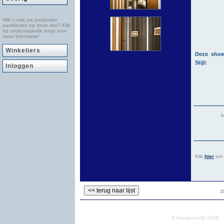
Wilt u ook uw producten
aanbieden op deze site? Klik
op onderstaande knop voor
meer informatie!
Winkeliers
Deze show
Stijl:
Inloggen
M
Klik
hier
om a
v
© Keukens.nl2 2026